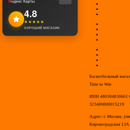
Я
ндекс Карты
2026
Контакты
Мой аккаунт
4.8
Возврат товар
★★★★★
Оплата
ХОРОШИЙ МАГАЗИН
Доставка
Гарантии
Соглашение
Отзывы
Новинки
Распродажа
Конфиденциал
Баскетбольный мага
Time to Win
ИНН 480304830661
323480000015219
Адрес: г. Москва, ул
Кировоградская 13А