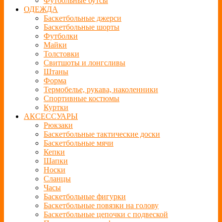
Футбольные бутсы
ОДЕЖДА
Баскетбольные джерси
Баскетбольные шорты
Футболки
Майки
Толстовки
Свитшоты и лонгсливы
Штаны
Форма
Термобелье, рукава, наколенники
Спортивные костюмы
Куртки
АКСЕССУАРЫ
Рюкзаки
Баскетбольные тактические доски
Баскетбольные мячи
Кепки
Шапки
Носки
Сланцы
Часы
Баскетбольные фигурки
Баскетбольные повязки на голову
Баскетбольные цепочки с подвеской