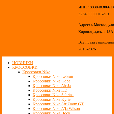
ИНН 480304830661
323480000015219
Адрес: г. Москва, ул
Кировоградская 13А
Все права защищены
2013-2026
НОВИНКИ
КРОССОВКИ
Кроссовки Nike
Кроссовки Nike Lebron
Кроссовки Nike Kobe
Кроссовки Nike Air Ja
Кроссовки Nike KD
Кроссовки Nike Sabrina
Кроссовки Nike Kyrie
Кроссовки Nike Air Zoom GT
Кроссовки Nike A’ja Wilson
Кроссовки Nike Book