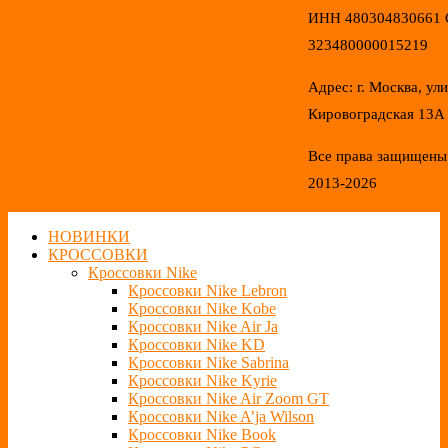
ИНН 480304830661
323480000015219
Адрес: г. Москва, ул
Кировоградская 13А
Все права защищены
2013-2026
НОВИНКИ
КРОССОВКИ
Кроссовки Nike
Кроссовки Nike Lebron
Кроссовки Nike Kobe
Кроссовки Nike Air Ja
Кроссовки Nike KD
Кроссовки Nike Sabrina
Кроссовки Nike Kyrie
Кроссовки Nike Air Zoom GT
Кроссовки Nike A’ja Wilson
Кроссовки Nike Book