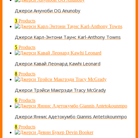
Джерси Ануноби OG Anunoby
3
Products
Джерси Карл-Энтони Таунс Karl-Anthony Towns
5
Products
Джерси Кавай Леонард Kawhi Leonard
8
Products
Джерси Трэйси Макгрэди Tracy McGrady
6
Products
Джерси Яннис Адетокумбо Giannis Antetokounmpo
8
Products