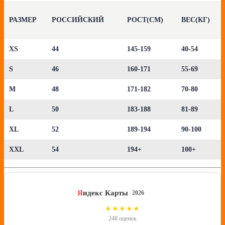
РАЗМЕР
РОССИЙСКИЙ
РОСТ(СМ)
ВЕС(КГ)
XS
44
145-159
40-54
S
46
160-171
55-69
M
48
171-182
70-80
L
50
183-188
81-89
XL
52
189-194
90-100
XXL
54
194+
100+
Я
ндекс Карты
2026
4.8
★★★★★
248 оценок