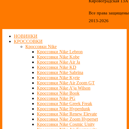
Кировоградская 13А
Все права защищены
2013-2026
НОВИНКИ
КРОССОВКИ
Кроссовки Nike
Кроссовки Nike Lebron
Кроссовки Nike Kobe
Кроссовки Nike Air Ja
Кроссовки Nike KD
Кроссовки Nike Sabrina
Кроссовки Nike Kyrie
Кроссовки Nike Air Zoom GT
Кроссовки Nike A’ja Wilson
Кроссовки Nike Book
Кроссовки Nike PG
Кроссовки Nike Greek Freak
Кроссовки Nike Hyperdunk
Кроссовки Nike Renew Elevate
Кроссовки Nike Zoom Hyperset
Кроссовки Nike Cosmic Unity