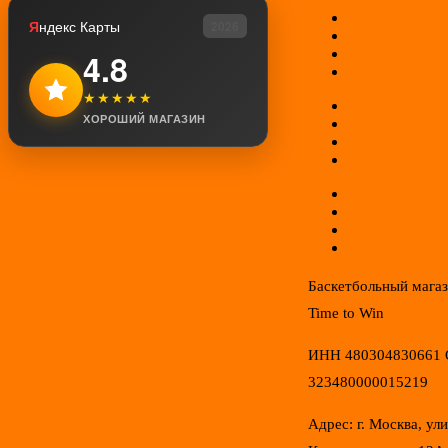
О нас
Я
ндекс Карты
2026
Контакты
Мой аккаунт
4.8
Возврат товар
★★★★★
Оплата
ХОРОШИЙ МАГАЗИН
Доставка
Гарантии
Соглашение
Отзывы
Новинки
Распродажа
Конфиденциал
Баскетбольный мага
Time to Win
ИНН 480304830661
323480000015219
Адрес: г. Москва, ул