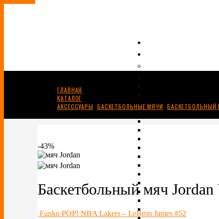
ГЛАВНАЯ
КАТАЛОГ
АКСЕССУАРЫ
,
БАСКЕТБОЛЬНЫЕ МЯЧИ
,
БАСКЕТБОЛЬНЫЙ 
БАСКЕТБОЛЬНЫЙ МЯЧ JORDAN ULTIMATE 8P BLUE/BLACK
-43%
Баскетбольный мяч Jordan 
Funko POP! NBA Lakers – LeBron James #52