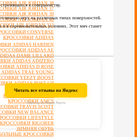
СОВКИ AIR JORDAN 38
 стремящихся к совершенству.
СОВКИ AIR JORDAN 37
СОВКИ AIR JORDAN 39
отличную игру на различных типах поверхностей.
СОВКИ AIR JORDAN 40
ОВКИ AIR JORDAN 312
к и в соревновательных условиях. Этот мяч станет
РОССОВКИ CONVERSE
КРОССОВКИ ADIDAS
ВКИ ADIDAS HARDEN
РОССОВКИ ADIDAS AE
DIDAS DAME LILLARD
ВКИ ADIDAS ADIZERO
ОВКИ ADIDAS D ROSE
 ADIDAS TRAE YOUNG
ССОВКИ YEEZY BOOST
ВКИ ADIDAS POST UP
КРОССОВКИ ANTA
Читать все отзывы на Яндекс
КРОССОВКИ LI-NING
КРОССОВКИ ASICS
Переход на Яндекс.Карты
СОВКИ TRAVIS SCOTT
СОВКИ NEW BALANCE
РОССОВКИ LIFESTYLE
КРОССОВКИ RIGORER
ЗИМНЯЯ ОБУВЬ
БОЛЬНЫЕ КРОССОВКИ