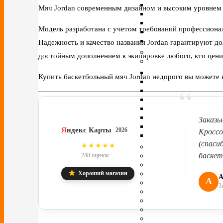
Мяч Jordan современным дизайном и высоким уровнем ф
Модель разработана с учетом требований профессионал
Надежность и качество названия Jordan гарантируют до
достойным дополнением к экипировке любого, кто ценит
Купить баскетбольный мяч Jordan недорого вы можете в
“
Заказы
Я
ндекс Карты
2026
Кроссо
(спаси
4.8
★★★★★
баскет
248 оценок
★
Хороший магазин
А
А
З