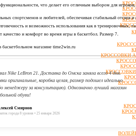
КРОС
ункциональности, что делает его отличным выбором для игроков,
КРОС
КРОС
ьных спортсменов и любителей, обеспечивая стабильный отскок и 
КРОС
КРОСС
лговечность и возможность использования как в тренировочных, та
К
 качество и комфорт во время игры в баскетбол. Размер 7.
КРОССО
 баскетбольном магазине time2win.ru
К
КРОССОВКИ A
КРОССО
КРОСС
КРОССОВКИ
вал Nike LeBron 21. Доставка до Омска заняла всего 4 дня.
КРО
вки оригинальные, коробка целая, размер подошел идеально
КРОССО
бо менеджеру за консультацию). Однозначно лучший магазин
больной обуви!
КРОС
лексей Смирнов
КРОС
наток города 8 уровня • 25 января 2026
К
ВОЛЕЙ